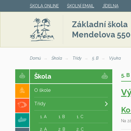
ŠKOLA ONLINE
ŠKOLNÍ EMAIL
JÍDELNA
Základní škola
Mendelova 550
Domů
Škola
Třídy
5. B
Výuka
5. B
Škola
V
O škole
Třídy
Ko
1. A
1. B
1. C
Na z
2. A
2. B
2. C