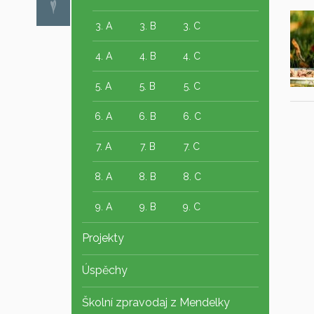
3. A
3. B
3. C
4. A
4. B
4. C
5. A
5. B
5. C
6. A
6. B
6. C
7. A
7. B
7. C
8. A
8. B
8. C
9. A
9. B
9. C
Projekty
Úspěchy
Školní zpravodaj z Mendelky