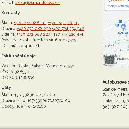
E-mail:
skola@zsmendelova.cz
Kontakty
Škola:
+420 272 088 211
,
+420 723 716 313
Družina:
+420 272 088 290
,
+420 724 354 942
Jídelna:
+420 272 088 227
,
+420 734 120 474
Právnická osoba (ředitelství): 600037509
ID schránky: 4pu22fh
Fakturační údaje
Základní škola, Praha 4, Mendelova 550
IČO: 61388530
DIČ: CZ61388530
Autobusové 
Účty
Stanice metra:
Škola: 43-4338360247/0100
Zastávky: Horč
Družina, klub: 107-3390870207/0100
Linky: 125, 136
Obědy: 10834041/0100
383, 387, 203