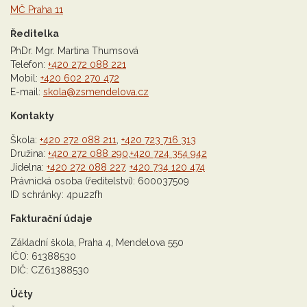
MČ Praha 11
Ředitelka
PhDr. Mgr. Martina Thumsová
Telefon:
+420 272 088 221
Mobil:
+420 602 270 472
E-mail:
skola@zsmendelova.cz
Kontakty
Škola:
+420 272 088 211
,
+420 723 716 313
Družina:
+420 272 088 290
,
+420 724 354 942
Jídelna:
+420 272 088 227
,
+420 734 120 474
Právnická osoba (ředitelství): 600037509
ID schránky: 4pu22fh
Fakturační údaje
Základní škola, Praha 4, Mendelova 550
IČO: 61388530
DIČ: CZ61388530
Účty