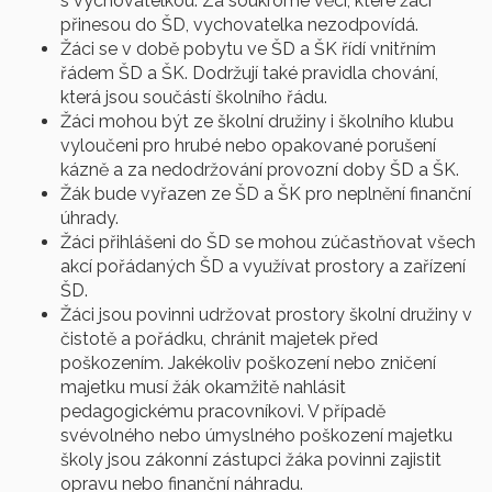
s vychovatelkou. Za soukromé věci, které žáci
přinesou do ŠD, vychovatelka nezodpovídá.
Žáci se v době pobytu ve ŠD a ŠK řídí vnitřním
řádem ŠD a ŠK. Dodržují také pravidla chování,
která jsou součástí školního řádu.
Žáci mohou být ze školní družiny i školního klubu
vyloučeni pro hrubé nebo opakované porušení
kázně a za nedodržování provozní doby ŠD a ŠK.
Žák bude vyřazen ze ŠD a ŠK pro neplnění finanční
úhrady.
Žáci přihlášeni do ŠD se mohou zúčastňovat všech
akcí pořádaných ŠD a využívat prostory a zařízení
ŠD.
Žáci jsou povinni udržovat prostory školní družiny v
čistotě a pořádku, chránit majetek před
poškozením. Jakékoliv poškození nebo zničení
majetku musí žák okamžitě nahlásit
pedagogickému pracovníkovi. V případě
svévolného nebo úmyslného poškození majetku
školy jsou zákonní zástupci žáka povinni zajistit
opravu nebo finanční náhradu.