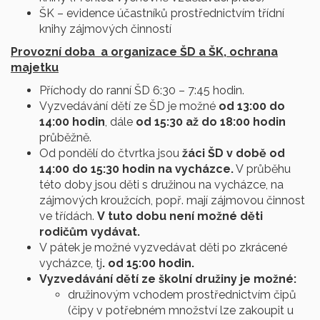
ŠK – evidence účastníků prostřednictvím třídní
knihy zájmových činností
Provozní doba a organizace ŠD a ŠK, ochrana
majetku
Příchody do ranní ŠD 6:30 – 7:45 hodin.
Vyzvedávání dětí ze ŠD je možné
od 13:00 do
14:00 hodin
, dále
od 15:30 až do 18:00 hodin
průběžně.
Od pondělí do čtvrtka jsou
žáci ŠD v době od
14:00 do 15:30 hodin na vycházce.
V průběhu
této doby jsou děti s družinou na vycházce, na
zájmových kroužcích, popř. mají zájmovou činnost
ve třídách.
V tuto dobu není možné děti
rodičům vydávat.
V pátek je možné vyzvedávat děti po zkrácené
vycházce, tj
. od 15:00 hodin.
Vyzvedávání dětí ze školní družiny je možné:
družinovým vchodem prostřednictvím čipů
(čipy v potřebném množství lze zakoupit u