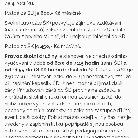
ze 4. ročníku.
Platba za ŠD je
600,- Kč
měsíčně.
Školní klub (dále ŠK) poskytuje zájmové vzdělávání
(nabídku kroužků) žákům z druhého stupně ZŠ a dále
žákům z prvního stupně, kteří nejsou přihlášeni do ŠD.
Platba za ŠK je
450,- Kč
měsíčně.
Provoz školní družiny
je stanoven ve dnech školního
vyučování v době
od 6:30
do 7:45 hodin
(ranní ŠD)
a
od 11:55 do 18:00 hodin
(odpolední ŠD). Kapacita ŠD je
250 žáků. Umísťování žáků do ŠD je nenárokové, tzn., že
při naplnění kapacity ŠD již není možné přijímat další
žáky. Přihlašování žáků do ŠD probíhá na začátku a
v průběhu školního roku formou zápisních lístků, do
nichž rodiče vyplní základní informace o žácích,
odchody domů a kontakty na zákonné zástupce dítěte,
event. další osoby. Pokud má žák odejít v jiný čas, než je
uvedený v zápisním lístku, popřípadě s jinou osobou
nebo sám, pak o tom musí být pedagog informován
písemně pomocí uvolňovacího listu. V žádném případě