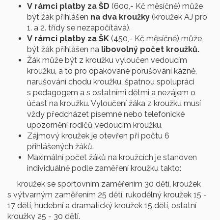
V rámci platby za ŠD
(600,- Kč měsíčně) může
být žák přihlášen
na dva kroužky
(kroužek AJ pro
1. a 2. třídy se nezapočítává).
V rámci platby za ŠK
(450,- Kč měsíčně) může
být žák přihlášen na
libovolný počet kroužků.
Žák může být z kroužku vyloučen vedoucím
kroužku, a to pro opakované porušování kázně,
narušování chodu kroužku, špatnou spolupráci
s pedagogem a s ostatními dětmi a nezájem o
účast na kroužku. Vyloučení žáka z kroužku musí
vždy předcházet písemné nebo telefonické
upozornění rodičů vedoucím kroužku.
Zájmový kroužek je otevřen při počtu 6
přihlášených žáků.
Maximální počet žáků na kroužcích je stanoven
individuálně podle zaměření kroužku takto:
kroužek se sportovním zaměřením 30 dětí, kroužek
s výtvarným zaměřením 25 dětí, rukodělný kroužek 15 -
17 dětí, hudební a dramatický kroužek 15 dětí, ostatní
kroužky 25 - 30 dětí.