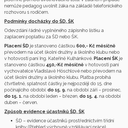
nemůže pedagog uvolnit žáka na základě telefonického
rozhovoru s rodičem.
Podmínky docházky do ŠD, ŠK
Odevzdání řádně vyplněného zápisního lístku a
zaplacení poplatku za ŠD nebo ŠK.
Placení ŠD
je stanoveno částkou
600,- Kč měsíčně
převodem na účet školní družiny a školního klubu nebo
v hotovosti paní Ing. Kateřině Kulhánkové.
Placení ŠK
je
stanoveno částkou
450,-Kč měsíčně
v hotovosti paní
vychovatelce Vladislavě Höschlové nebo převodem na
účet školní družiny a školního klubu. Platba probíhá
čtvrtletně, splatnost částky je nejpozději do 15. dne
počínajícího období:
do 15. 9.
na období září – prosinec,
do 15. 1.
na období leden – březen,
do 15. 4.
na období
duben – červen.
Způsob evidence účastníků ŠD, ŠK
ŠD – evidence účastníků prostřednictvím třídní
knihy (Přehled výchovně vzdělávací práce)