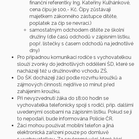
finanční referentky Ing. Kateřiny Kulhánkové,
cena čipu je 100,- Kč. Čipy zůstávají
majetkem zákonného zástupce dítěte,
poplatek za čip se nevrací.)
samostatným odchodem dítěte ze školní
družiny (dle časů odchodů v zápisním lístku,
popř. lístečky s časem odchodů na jednotlivé
dny)
Pro případnou komunikaci rodiče s vychovatelkou
slouží zvonky do jednotlivých oddělení ŠD, které se
nacházejí též u družinového vchodu ZŠ.
Do ŠK docházejí žáci podle rozvrhu kroužků a
zájmových činností, nejdříve 10 minut před
zahájením kroužku.
Při nevyzvednutí žáka do 18:00 hodin se
vychovatelka telefonicky spojí s rodiči, příp. dalšími
uvedenými osobami na zápisním lístku. Pokud se jí
to nepodaří, bude informována Policie ČR.
Žáci mohou používat mobilní telefon a jiná
elektronická zařízení pouze po domluvě