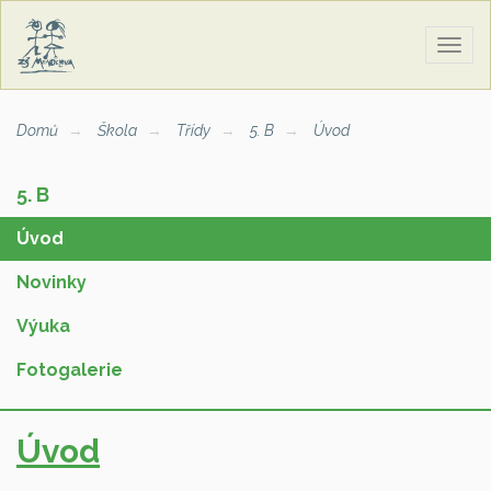
Zobra
naviga
Domů
Škola
Třídy
5. B
Úvod
5. B
Úvod
Novinky
Výuka
Fotogalerie
Úvod