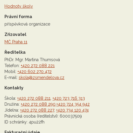
Hodnoty školy
Právní forma
příspěvková organizace
Zřizovatel
MČ Praha 11
Ředitelka
PhDr. Mgr. Martina Thumsová
Telefon:
+420 272 088 221
Mobil:
+420 602 270 472
E-mail:
skola@zsmendelova.cz
Kontakty
Škola:
+420 272 088 211
,
+420 723 716 313
Družina:
+420 272 088 290
,
+420 724 354 942
Jídelna:
+420 272 088 227
,
+420 734 120 474
Právnická osoba (ředitelství): 600037509
ID schránky: 4pu22fh
Fakturační údaje