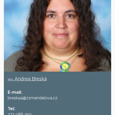
Andrea Břeská
Mgr.
E-mail:
breskaa@zsmendelova.cz
Tel:
272 088 250