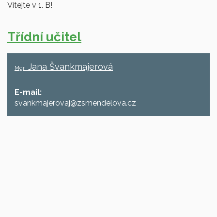
Vítejte v 1. B!
Třídní učitel
Jana Švankmajerová
Mgr.
E-mail:
svankmajerovaj@zsmendelova.cz