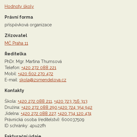
Hodnoty školy
Právní forma
příspěvková organizace
Zřizovatel
MČ Praha 11
Ředitelka
PhDr. Mgr. Martina Thumsová
Telefon:
+420 272 088 221
Mobil:
+420 602 270 472
E-mail:
skola@zsmendelova.cz
Kontakty
Škola:
+420 272 088 211
,
+420 723 716 313
Družina:
+420 272 088 290
,
+420 724 354 942
Jídelna:
+420 272 088 227
,
+420 734 120 474
Právnická osoba (ředitelství): 600037509
ID schránky: 4pu22fh
Fakturační údaje