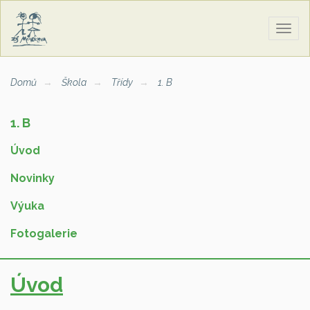
Zobra
naviga
Domů
Škola
Třídy
1. B
1. B
Úvod
Novinky
Výuka
Fotogalerie
Úvod