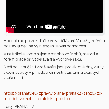
Hodnotíme pokrok dítěte ve vzdělávání. V 1. až 3. ročníku
dostávají děti na vysvědčení slovní hodnocení.
V naší škole kombinujeme mnoho způsobů, metod a
forem práce při vzdělávání a výchově žáků.
Nedílnou součástí vzdělávání jsou projektové dny, kurzy,
školní pobyty v přírodě a činnosti k získání praktických
zkušeností.
https://prahatv.eu/zpravy/praha/praha-11/11926/zs-
mendelova-nabizi-pratelske-prostredi
zdroj: PRAHA TV