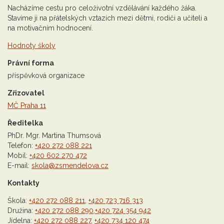
Nacházíme cestu pro celoživotní vzdělávání každého žáka.
Stavíme ji na přátelských vztazích mezi dětmi, rodiči a učiteli a
na motivačním hodnocení.
Hodnoty školy
Právní forma
příspěvková organizace
Zřizovatel
MČ Praha 11
Ředitelka
PhDr. Mgr. Martina Thumsová
Telefon:
+420 272 088 221
Mobil:
+420 602 270 472
E-mail:
skola@zsmendelova.cz
Kontakty
Škola:
+420 272 088 211
,
+420 723 716 313
Družina:
+420 272 088 290
,
+420 724 354 942
Jídelna:
+420 272 088 227
,
+420 734 120 474