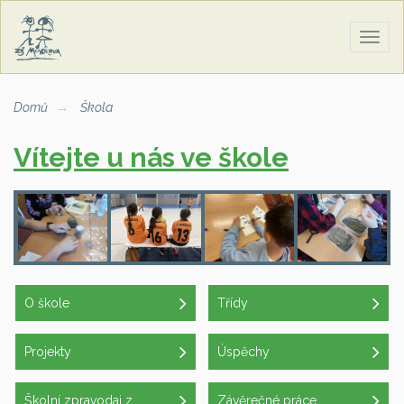
Zobra
naviga
Domů
Škola
Vítejte u nás ve škole
O škole
Třídy
Projekty
Úspěchy
Školní zpravodaj z
Závěrečné práce