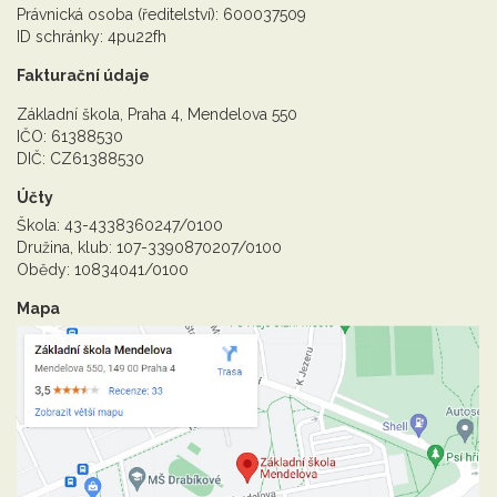
Právnická osoba (ředitelství): 600037509
ID schránky: 4pu22fh
Fakturační údaje
Základní škola, Praha 4, Mendelova 550
IČO: 61388530
DIČ: CZ61388530
Účty
Škola: 43-4338360247/0100
Družina, klub: 107-3390870207/0100
Obědy: 10834041/0100
Mapa