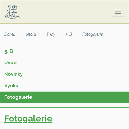
Zobra
naviga
Domů
Škola
Třídy
5. B
Fotogalerie
5. B
Úvod
Novinky
Výuka
Fotogalerie
Fotogalerie