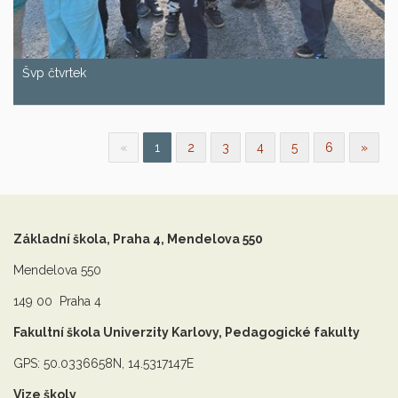
Švp čtvrtek
«
1
2
3
4
5
6
»
Základní škola, Praha 4, Mendelova 550
Mendelova 550
149 00 Praha 4
Fakultní škola Univerzity Karlovy, Pedagogické fakulty
GPS: 50.0336658N, 14.5317147E
Vize školy