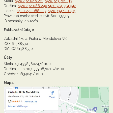
Škola:
+420 272 088 211
,
+420 723 716 313
Družina:
+420 272 088 290
,
+420 724 354 942
Jídelna:
+420 272 088 227
,
+420 734 120 474
Právnická osoba (ředitelství): 600037509
ID schránky: 4pu22fh
Fakturační údaje
Základní škola, Praha 4, Mendelova 550
IČO: 61388530
DIČ: CZ61388530
Účty
Škola: 43-4338360247/0100
Družina, klub: 107-3390870207/0100
Obědy: 10834041/0100
Mapa