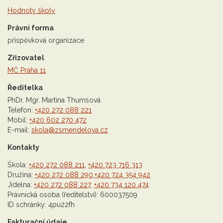
Hodnoty školy
Právní forma
příspěvková organizace
Zřizovatel
MČ Praha 11
Ředitelka
PhDr. Mgr. Martina Thumsová
Telefon:
+420 272 088 221
Mobil:
+420 602 270 472
E-mail:
skola@zsmendelova.cz
Kontakty
Škola:
+420 272 088 211
,
+420 723 716 313
Družina:
+420 272 088 290
,
+420 724 354 942
Jídelna:
+420 272 088 227
,
+420 734 120 474
Právnická osoba (ředitelství): 600037509
ID schránky: 4pu22fh
Fakturační údaje