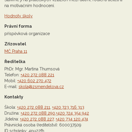
na motivačním hodnocení.
Hodnoty školy
Právní forma
příspěvková organizace
Zřizovatel
MČ Praha 11
Ředitelka
PhDr. Mgr. Martina Thumsová
Telefon:
+420 272 088 221
Mobil:
+420 602 270 472
E-mail:
skola@zsmendelova.cz
Kontakty
Škola:
+420 272 088 211
,
+420 723 716 313
Družina:
+420 272 088 290
,
+420 724 354 942
Jídelna:
+420 272 088 227
,
+420 734 120 474
Právnická osoba (ředitelství): 600037509
ID schránky: 4pu22fh